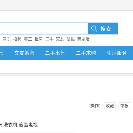
：
兼职
招聘
零工
租房
二手
交友
便民
商家活
售
交友婚恋
二手出售
二手求购
生活服务
操作：
收藏
举报
床 洗衣机 液晶电视