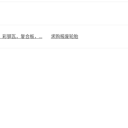
彩钢瓦，复合板，...
求购报废轮胎