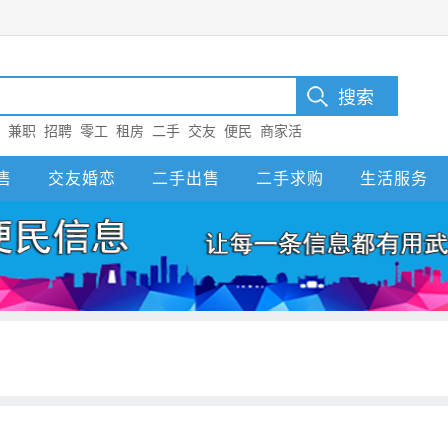
：
兼职
招聘
零工
租房
二手
交友
便民
商家活
售
交友婚恋
二手出售
二手求购
生活服务